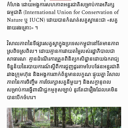
កំហែង ដោយអង្គការសហភាពអន្តរជាតិសម្រាប់ការអភិរក្ស
ធម្មជាតិ (International Union for Conservation of
Nature ឬ IUCN) ដោយបានកំណត់សត្វស្វានេះជា «សត្វ
ងាយរងគ្រោះ» ។
វិសាលភាពនៃទីផ្សារសត្វស្វាក្នុងប្រទេសកម្ពុជានៅតែមានភាព
ស្រពិចស្រពិល។ ដោយគ្មានការវាយតម្លៃរបស់រដ្ឋាភិបាលជា
សាធារណៈ គ្មានដំណើរការត្រួតពិនិត្យកសិដ្ឋានដោយឯករាជ្យ
ទិន្នន័យនៃរបាយការណ៍ស្តីពីការជួញដូរតាមបែបផែនអន្តរជាតិ
រវាងក្រុមហ៊ុន និងអង្គការពាក់ព័ន្ធមានលក្ខណៈផ្ទុយគ្នា វិសាល
ភាពនៃការចិញ្ចឹម ការថែរក្សាសត្វនីមួយៗ និងសក្តានុពល
សម្រាប់ការធ្វើពាណិជ្ជកម្មខុសច្បាប់ នូវតែជារឿងដែលគេមិន
បានបើកចំហរ។