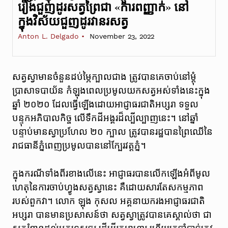
រឿងជួញដូរសត្វព្រៃជា «ការពញ្ញាក់» នៅ
ក្នុងវិស័យជួញដូរវានរសត្វ
Anton L. Delgado
November 23, 2022
សត្វស្វាមានចំនួនដប់ម្ភៃក្បាលជាង ត្រូវបានគេចាប់នៅម្តុំ
ប្រាសាទបាយ័ន កំឡុងពេលប្រមូលយកសត្វអស់ទាំងនេះក្នុង
ឆ្នាំ ២០២០ ដែលធ្វើឡើងដោយអាជ្ញាធរជាតិអប្សរា ទទួល
បន្ទុកអភិបាលកិច្ច លើទឹកដីអង្គរដ៏ល្បីល្បាញនេះ។ នៅ​ឆ្នាំ​
បន្ទាប់​មានស្វា​ប្រហែល​ ២០​ ក្បាល ត្រូវ​បាន​រដ្ឋបានព្រៃឈើនៃ
រាជធានីភ្នំពេញប្រមូលបាននៅក្បែរវត្តភ្នំ។
ក្នុង​ករណី​ទាំង​ពីរ​ខាងលើនេះ អាជ្ញាធរ​បាន​លើក​ឡើងអំ​ពី​មូល
ហេតុ​នៃ​ការ​ចាប់ហ្វូងសត្វស្វានេះ គឺដោយសារតែសកម្មភាព
របស់ពួកវា។ លោក ឡុង កុសល អគ្គនាយករងអាជ្ញាធរជាតិ
អប្សរា បានមានប្រសាសន៍ថា សត្វស្វាត្រូវបានគេស្គាល់ថា ជា