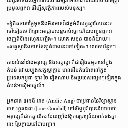
សត្វរំខានដល់អ្នកទេសចរ ដើម្បីរកអាហារ ហើយគេចាំបាច់ត្រូវ
ប្រមូលពួកវា ដើម្បីសុវត្ថិភាពរបស់មនុស្ស។
«ខ្ញុំគិតថានាថ្ងៃមុខនឹងមិនមានវីដេអូអំពីសត្វស្វាបែបនេះត
ទៅទៀតទេ ពីព្រោះអាជ្ញាធរបន្តចាប់ស្វា ហើយបញ្ជូនពួកវា
ចេញពីទីនេះរហូតអញ្ចឹង»។ លោក សុខុន បាននិយាយ។
«សត្វស្វានឹងកាន់តែខ្សត់ជាងនេះទៅទៀត»។ លោកបន្ថែម។​
ការរស់នៅរវាងមនុស្ស និងសត្វស្វា គឺជារឿងធម្មតានៅក្នុង
តំបន់ ដោយហ្វូងសត្វស្វាក្ដាម មានដើមកំណើតនៅក្នុង
ប្រទេសកម្ពុជា ឡាវ ថៃ វៀតណាម និងប្រទេសផ្សេងៗទៀតក្នុង
តំបន់អាស៊ីអាគ្នេយ៍។
អ្នកនាង អេនឌី អាង (Andie Ang) ជាប្រធាននៃវិទ្យាស្ថាន
ចេន ហ្គតដល (Jane Goodall) នៅសឹង្ហបុរី បាននិយាយថា
មនុស្សគឺជាកត្តាលីករ ដែលញាំងឱ្យការប្រាស្រ័យទាក់ទងគ្នា
នេះ ប្រែក្លាយទៅជាបញ្ហា។