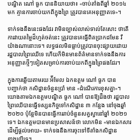
បណ្ឌិត ណៅ ធួក បាននិយាយថា៖ «ចាប់តាំងពីឆ្នាំ ២០១៤
មក គ្មានការចាប់យកពីក្នុងព្រៃ ត្រូវបានគេអនុញ្ញាតទេ»។
ទាក់ទងនឹងនេះផងដែរ វាមិនច្បាស់លាស់ទាល់តែសោះ ថាតើ
ការវាយតម្លៃដ៏ហ្មត់ចត់នេះ ត្រូវបានគេធ្វើពិតប្រាកដមែន រឺ
យ៉ាងណានោះទេ។ លទ្ធផល​មិន​ធ្លាប់ត្រូវ​បាន​ចុះ​ផ្សាយ​ដោយ​
រដ្ឋបាល​ព្រៃឈើ​ទេ ហើយ​ក៏​មិន​មាន​ព័ត៌មាន​ទាក់ទង​នឹង​ការ
អនុញ្ញាត​ថ្មីៗ​ទៀត​សម្រាប់​ការ​ចាប់​យក​ពីក្នុងព្រៃផងដែរ។
ក្នុងការឆ្លើយតាមរយៈអ៉ីមែល ឯកឧត្តម ណៅ ធួក បាន
បញ្ជាក់ថា កសិដ្ឋានចំនួនប្រាំ មាន «ដំណើរការខុសគ្នា»។
យោងតាមឯកឧត្តមបណ្ឌិត ធួក ណៅ បានឱ្យដឹងថា រដ្ឋបាល
ព្រៃឈើបានធ្វើទស្សនកិច្ចទៅកសិដ្ឋាន ៣ កន្លែង នៅចុងឆ្នាំ
២០២០ ប៉ុន្តែមិនបានធ្វើការរាប់ចំនួនសត្វស្វានៅឆ្នាំ ២០២១
ទេ។ ឯក​ឧត្តមបានមានប្រសាសន៍ថា លោកមិន «មានឯកសារ
ដើម្បីផ្តល់អោយ» ទាក់ទងនឹងការចុះទៅទីតាំងកសិដ្ឋាន
ខាងលើទេ។