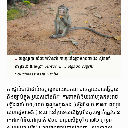
សត្វស្វាក្តាមទំពារចំណីនៅក្រោមម្លប់នៃប្រាសាទបាយ័ន ស្ថិតនៅ
ឧទ្យានបុរាណអង្គរ។
Anton L. Delgado សម្រាប់
Southeast Asia Globe
ការ​ផ្តល់ចំណីដល់សត្វ​ស្វា​ដោយ​ចេតនា​ បានក្លាយជាទង្វើផ្ទុយ
នឹងច្បាប់ក្នុង​ប្រទេស​ទាំង​ពីរ។ ការផាកពិន័យនៅហុងកុងអាច
ឡើងដល់ ១០,០០០ ដុល្លារហុងកុង (ស្មើរនឹង ១,២៨៣ ដុល្លារ
សហរដ្ឋអាមេរិក) ខណៈនៅប្រទេសសិង្ហបុរី បុគ្គលម្នាក់ត្រូវបាន
គេផាកពិន័យជាប្រាក់ ៥០០ ដុល្លារសឹង្ហបុរី (៣៧២ ដុល្លារ
សហរដ្ឋអាមេរិក) ដោយក្នុងច្បាប់បានចែងថា «នរណាផ្តល់