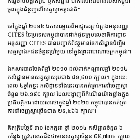
កន្លែចាប់បង្កាត់ពូជ ឬកសិដ្ឋាន ជាការបោះជំហានរបស់កម្ពុជា
ចូលក្នុងជំនួញលើសត្វស្វាអន្តរជាតិ។
នៅក្នុងឆ្នាំ ២០១៤ ឯកសារមួយពីអាជ្ញាធរគ្រប់គ្រងអនុសញ្ញា
CITES នៃប្រទេសកម្ពុជាបានដាក់ជូនក្រុមលេខាធិការដ្ឋាន
អនុសញ្ញា CITES បានបញ្ជាក់ពីវត្ថមាននៃកសិដ្ឋានចិញ្ចឹម
សត្វស្វាឯកជនចំនួនប្រាំមួយ នៅក្នុងព្រះរាជាណាចក្រកម្ពុជា។
ឯកសារបានចែងពីឆ្នាំ ២០១០ ដល់ពាក់កណ្តាលឆ្នាំ ២០១៤
កសិដ្ឋានមានសត្វស្វាសរុបជាង ៨១,៩០០ ក្បាល។ ក្នុងរយៈ
ពេល ៤ឆ្នាំកន្លះ កសិដ្ឋានទាំងនេះបានកត់ត្រាការនាំចេញស្វា
ចំនួន ២៦,១៩០ ក្បាល ដែលបង្ហាញពីកំណើនយ៉ាងខ្លាំងក្នុង
ប្រតិបត្តិការ ដោយសារថាក្នុងឆ្នាំ ២០២០ កម្ពុជាបានកត់ត្រា
ការនាំចេញស្វាច្រើនជាង ២៩,៤៦៦ ក្បាល។
គិតត្រឹមថ្ងៃទី ៣០ ខែកក្កដា ឆ្នាំ ២០១៤ កសិដ្ឋានចំនួន ៦
កន្លែង ត្រូវបានគេដឹងថាមានសត្វស្វាចំនួន ៥៥,៧៣៩ ក្បាល