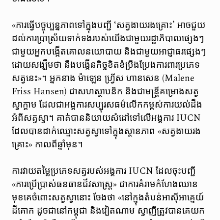
«ការធ្វើបច្ចុប្បន្នភាពទៅក្នុងបញ្ជី ‘សត្វងាយរងគ្រោះ’ អាចជួយ
ដល់ការប្រាស្រ័យទាក់ទងរបស់យើងជាមួយរដ្ឋាភិបាលផ្សេងៗ
ជាមួយអ្នកបង្កើតគោលនយោបាយ និងជាមួយអាជ្ញាធរផ្សេងៗ
ដោយសង្ឃឹមថា នឹងបង្កើនកិច្ចខិតខំប្រឹងប្រែងការពារប្រភេទ
សត្វនេះ»។ អ្នកនាង ម៉ាឡេន ហ្វ្រីស ហានសេន (Malene
Friss Hansen) ជាសហស្ថាបនិក និងជាមន្ត្រីគម្រោងសត្វ
ស្វាក្តាម ដែលជាអង្គការសប្បុរសធម៌លើកកម្ពស់ការយល់ដឹង
អំពីសត្វស្វា។ គាត់បាន​និយាយ​សំដៅ​ទៅ​លើអង្គការ IUCN
ដែល​បាន​ដាក់​ឈ្មោះ​សត្វ​ស្វា​ទៅ​ក្នុង​ស្ថានភាព «សត្វងាយ​រង​
គ្រោះ» កាល​ពី​ឆ្នាំ​មុន។
ការវាយតម្លៃប្រភេទសត្វរបស់អង្គការ IUCN ដែលចុះបញ្ជី
«ការប្រើប្រាស់ធនធានជីវសាស្រ្ត» ជាការគំរាមកំហែងឈាន
មុខគេចំពោះសត្វស្វានោះ ចែងថា «នៅក្នុងតំបន់អាស៊ីអាគ្នេយ៍
ដីគោក ដូចជានៅកម្ពុជា និងវៀតណាម ស្វាញីត្រូវបានគេយក