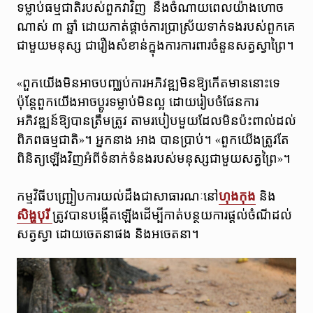
ទម្លាប់ធម្មជាតិរបស់ពួកវាវិញ នឹងចំណាយពេលយ៉ាងហោច
ណាស់ ៣ ឆ្នាំ ដោយកាត់ផ្តាច់ការប្រាស្រ័យទាក់ទងរបស់ពួកគេ
ជាមួយមនុស្ស ជារឿងសំខាន់ក្នុងការការពារចំនួនសត្វស្វាព្រៃ។
«ពួកយើងមិនអាចបញ្ឈប់ការអភិវឌ្ឍមិនឱ្យកើតមាននោះទេ
ប៉ុន្តែពួកយើងអាចប្តូរទម្លាប់មិនល្អ ដោយរៀបចំផែនការ
អភិវឌ្ឍន៍ឱ្យបានត្រឹមត្រូវ តាមរបៀបមួយដែលមិនប៉ះពាល់ដល់
ពិភពធម្មជាតិ»។ អ្នកនាង អាង បានប្រាប់។ «ពួកយើងត្រូវតែ
ពិនិត្យឡើងវិញអំពីទំនាក់ទំនងរបស់មនុស្សជាមួយសត្វព្រៃ»។
កម្មវិធីបញ្ជ្រៀបការយល់ដឹងជាសាធារណៈនៅ
ហុងកុង
និង
សិង្ហបុរី
ត្រូវបានបង្កើតឡើងដើម្បីកាត់បន្ថយការផ្តល់ចំណីដល់
សត្វស្វា ដោយចេតនាផង និងអចេតនា។