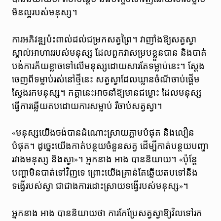
មិនល្អរបស់មនុស្ស។
ការអភិវឌ្ឍប៉ះពាល់ដល់ជម្រកសត្វព្រៃ។ វាញាំងឱ្យសត្វស្វា
ស្គាល់អាហាររបស់មនុស្ស ដែលពួកវាសម្របខ្លួនបាន និងបាត់
បង់ការភ័យខ្លាចទៅលើមនុស្សដោយសារតែទម្លាប់នេះ។ ស្តែង
ចេញពីទម្លាប់រស់នៅថ្មីនេះ សត្វស្វាដែលឃ្លានចំណីចាប់ផ្តើម
ស្វែងរកមនុស្ស។ កត្តានេះអាចនាំឱ្យមានជម្លោះ ដែលមនុស្ស
ធ្វើការឆ្លើយតបដោយការសម្លាប់ រឺចាប់សត្វស្វា។
«មនុស្សយើងចង់បានដំណោះស្រាយភ្លាមបំផុត និងលឿន
បំផុត។ ដូច្នេះយើង​កាត់​បន្ថយ​ចំនួនសត្វ​ ដើម្បី​កាត់​បន្ថយ​បញ្ហា
រវាងមនុស្ស និងស្វា»។ អ្នកនាង អាង បាននិយាយ។ «ប៉ុន្តែ​
បញ្ហា​មិន​បាត់​ទៅ​វិញ​ទេ ព្រោះ​យើង​គ្រាន់​តែ​ឆ្លើយ​តប​ទៅ​នឹង
ទង្វើរបស់​ស្វា ​ជា​ជាង​ការ​ដោះស្រាយ​ទង្វើរបស់​មនុស្ស»។
អ្នកនាង អាង បាននិយាយថា ការកែប្រែសត្វស្វាឱ្យវិលទៅរក