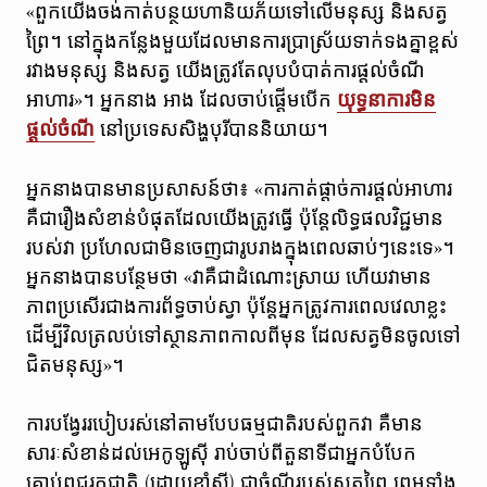
«ពួកយើងចង់កាត់បន្ថយហានិយភ័យទៅលើមនុស្ស និងសត្វ
ព្រៃ។ នៅក្នុងកន្លែងមួយដែលមានការប្រាស្រ័យទាក់ទងគ្នាខ្ពស់
រវាងមនុស្ស និងសត្វ យើងត្រូវតែលុបបំបាត់ការផ្តល់ចំណី
អាហារ»។ អ្នកនាង អាង ដែលចាប់ផ្តើមបើក
យុទ្ធនាការមិន
ផ្តល់ចំណី
នៅប្រទេសសិង្ហបុរីបាន​និយាយ។
អ្នកនាងបានមានប្រសាសន៍ថា៖ «ការកាត់ផ្តាច់ការផ្តល់អាហារ
គឺជារឿងសំខាន់បំផុតដែលយើងត្រូវធ្វើ ប៉ុន្តែលិទ្ធផលវិជ្ជមាន
របស់វា ប្រហែលជាមិនចេញជារូបរាងក្នុងពេលឆាប់ៗនេះទេ»។
អ្នកនាងបានបន្ថែមថា «វាគឺជាដំណោះស្រាយ ហើយវាមាន
ភាពប្រសើរជាងការព័ទ្ធចាប់ស្វា ប៉ុន្តែអ្នកត្រូវការពេលវេលាខ្លះ
ដើម្បីវិលត្រលប់ទៅស្ថានភាពកាលពីមុន ដែលសត្វមិនចូលទៅ
ជិតមនុស្ស»។
ការបង្វែររបៀបរស់នៅតាមបែបធម្មជាតិរបស់ពួកវា គឺមាន
សារៈសំខាន់ដល់អេកូឡូស៊ី រាប់ចាប់ពីតួនាទីជាអ្នកបំបែក
គ្រាប់ពូជរុក្ខជាតិ (ដោយខាំស៊ី) ជាចំណីរបស់សត្វព្រៃ ព្រមទាំង