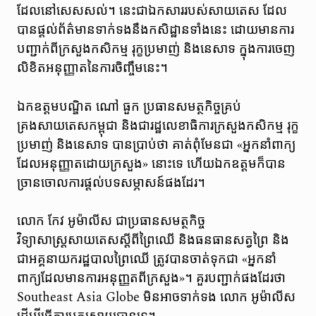
ដែលនៅសេសសល់។ នេះជាឯកសាររបស់សាយតេស ដែល
បានផ្តល់ព័ត៌មានទាក់ទងនឹងកសិដ្ឋានទាំងនេះ ដោយមានការ
បញ្ជាក់ពីក្រសួងកសិកម្ម រុក្ខប្រមាញ់ និងនេសាទ ក្នុងការចេញ
លិខិតអនុញ្ញាតនៃការចិញ្ចឹមនេះ។
ឯកឧត្តមបណ្ឌិត ណៅ ធួក ប្រធានសមត្ថកិច្ចគ្រប់
គ្រងសាយតេសកម្ពុជា និងជារដ្ឋលេខាធិការក្រសួងកសិកម្ម រុក្ខ
ប្រមាញ់ និងនេសាទ បានប្រាប់ថា គាត់ពុំមែនជា «អ្នកនាំពាក្យ
ដែលអនុញ្ញាតដោយក្រសួង» នោះទេ ហើយឯកឧត្តមក៏បាន
ច្រានចោលការផ្តល់បទសម្ភាសន៍ផងដែរ។
លោក កែវ អូម៉ាលីស ជាប្រធានសមត្ថកិច្ច
វិទ្យាសាស្ត្រសាយតេសស្តីពីព្រៃឈើ និងធនធានសត្វព្រៃ និង
ជាអគ្គនាយករដ្ឋបាលព្រៃឈើ ត្រូវបានចាត់ទុកជា «អ្នកនាំ
ពាក្យដែលមានការអនុញ្ញតពីក្រសួង»។ គួរបញ្ជាក់ផងដែរថា
Southeast Asia Globe មិនអាចទាក់ទង លោក អូម៉ាលីស