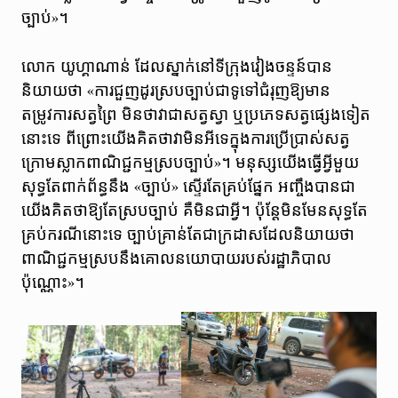
ច្បាប់»។
លោក យូហ្គាណាន់ ដែលស្នាក់នៅទីក្រុងវៀងចន្ទន៍បាន
និយាយថា «ការជួញដូរស្របច្បាប់ជាទូទៅជំរុញឱ្យមាន
តម្រូវការសត្វព្រៃ មិនថាវាជាសត្វស្វា ឬប្រភេទសត្វផ្សេងទៀត
នោះទេ ពីព្រោះយើងគិតថាវាមិនអីទេក្នុងការប្រើប្រាស់សត្វ
ក្រោមស្លាកពាណិជ្ជកម្មស្របច្បាប់»។ មនុស្សយើងធ្វើអ្វីមួយ
សុទ្ធតែពាក់ព័ន្ធនឹង «ច្បាប់» ស្ទើរតែគ្រប់ផ្នែក អញ្ចឹងបានជា
យើងគិតថាឱ្យតែស្របច្បាប់ គឺមិនជាអ្វី។ ប៉ុន្តែមិនមែនសុទ្ធតែ
គ្រប់ករណីនោះទេ ច្បាប់គ្រាន់តែជាក្រដាសដែលនិយាយថា
ពាណិជ្ជកម្មស្របនឹងគោលនយោបាយរបស់រដ្ឋាភិបាល
ប៉ុណ្ណោះ»។