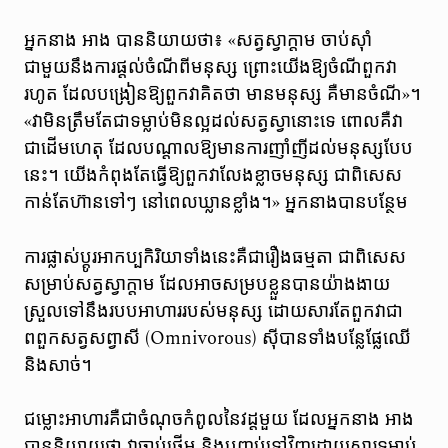
អ្នកនាង អាង បាននិយាយថា៖ «សត្វស្វាក្តាម​ ចាប់ស៊ាំ
ជាមួយនឹងការផ្តល់ចំណីពីមនុស្ស ព្រោះយើងឱ្យចំណីពួកវា
រហូត ដែលបង្រៀនឱ្យពួកវាគិតថា មានមនុស្ស គឺមានចំណី»។
«វាមិនត្រឹមតែជាទម្លាប់មិនល្អដល់សត្វស្វានោះទេ ពោលគឺវា
ជាដើមហេតុ ដែលបណ្តាលឱ្យមានការញាំញីដល់មនុស្សបែប
នេះ។ យើងកំពុងតែធ្វើឱ្យពួកវាលែងខ្លាចមនុស្ស ជាពិសេស
កាន់តែហ៊ានទៅៗ នៅពេលឃ្លានខ្លាំង។» អ្នកនាងបានបន្ថែម
ការផ្លាស់ប្តូរអាកប្បកិរិយាទាំងនេះគឺជារឿងធម្មតា ជាពិសេស
សម្រាប់សត្វស្វាក្តាម ដែលអាចសម្របខ្លួនបានយ៉ាងងាយ
ស្រួលទៅនឹងរបបអាហាររបស់មនុស្ស ដោយសារតែពួកវាជា
ពពួកសត្វសព្វាសី (Omnivorous) ស៊ីបានទាំងបន្លែផ្លែឈើ
និងសាច់។
ជម្លោះអាហារគឺជាចំណុចកំពូលនៃវដ្តមួយ ដែលអ្នកនាង អាង
បាននិយាយថា វាចាប់ផ្តើម និងបញ្ចប់ទៅវិញដោយសារទម្លាប់