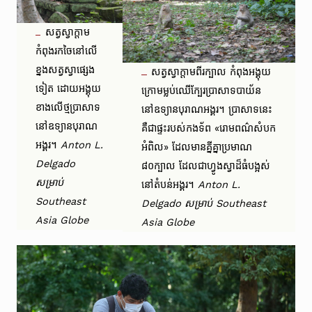
សត្វស្វាក្តាម
កំពុងរកចៃនៅលើ
ខ្នងសត្វស្វាផ្សេង
សត្វស្វាក្តាមពីរក្បាល កំពុងអង្គុយ
ទៀត ដោយអង្គុយ
ក្រោមម្លប់ឈើក្បែរប្រាសាទបាយ័ន
ខាងលើថ្មប្រាសាទ
នៅឧទ្យានបុរាណអង្គរ។ ប្រាសាទនេះ
នៅឧទ្យានបុរាណ
គឺជាផ្ទះរបស់កងទ័ព «រោមពណ៌សំបក
អង្គរ។
Anton L.
អំពិល» ដែលមានគ្នីគ្នាប្រមាណ
Delgado
៨០ក្បាល ដែលជាហ្វូងស្វាដ៏ធំបង្អស់
សម្រាប់
នៅតំបន់អង្គរ។
Anton L.
Southeast
Delgado សម្រាប់ Southeast
Asia Globe
Asia Globe