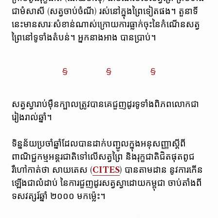
ជាមំសាសី (សត្វចាប់ចំណី) រស់នៅក្នុងព្រៃទៀតផង។ តួនាទី
នេះមានសារៈសំខាន់ណាស់ក្រោយការធ្លាក់ចុះនៃកំណើនសត្វ
ព្រៃនៅទូទាំងតំបន់។ អ្នកនាងអាង បានប្រាប់។
សត្វស្វារាប់ម៉ឺនក្បាលត្រូវបានគេជួញដូរទូទាំងពិភពលោកជា
រៀងរាល់ឆ្នាំ។
ទិន្នន័យប្រចាំឆ្នាំដែលបានដាក់បញ្ជូលក្នុងអនុសញ្ញាស្តីពី
ពាណិជ្ជកម្មអន្តរជាតិទៅលើសត្វព្រៃ និងរុក្ខជាតិជិតផុតពូជ
រឺហៅកាត់ថា សាយតេស (
CITES
) បានតាមដាន នូវការកើន
ឡើងជាលំដាប់ នៃការជួញដូរសត្វស្វាដោយកម្ពុជា ចាប់តាំងពី
ទសវត្សរ៍ឆ្នាំ ២០០០ មកម្ល៉េះ។