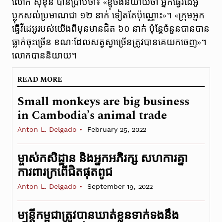
លោក សុខុន បានប្រាប់ថា៖ «​ខ្ញុំ​ចង់​និយាយ​ថា​ អ្នកធ្វើវីដេអូ
ប្លុកសល់ប្រមាណជា ១២ នាក់ ទៀតតែប៉ុណ្ណោះ​»។ «ក្រុមអ្នក
ធ្វើវីដេអូរបស់យើងពីមុនមានជិត ៦០ នាក់ ប៉ុន្តែចំនួនបានបាន
ធ្លាក់ចុះ​ច្រើន ​ខណៈ​ដែល​សត្វ​ស្វា​ច្រើន​​ត្រូវ​បាន​គេយកចេញ»។
លោកបាននិយាយ។
READ MORE
Small monkeys are big business
in Cambodia’s animal trade
Anton L. Delgado
February 25, 2022
ម្ចាស់កសិដ្ឋាន និងអ្នកអភិរក្ស សហការគ្នា
ការពារក្រពេីជិតផុតពូជ
Anton L. Delgado
September 19, 2022
មន្ត្រីកម្ពុជាត្រូវបានឃាត់ខ្លួនទាក់ទងនឹង