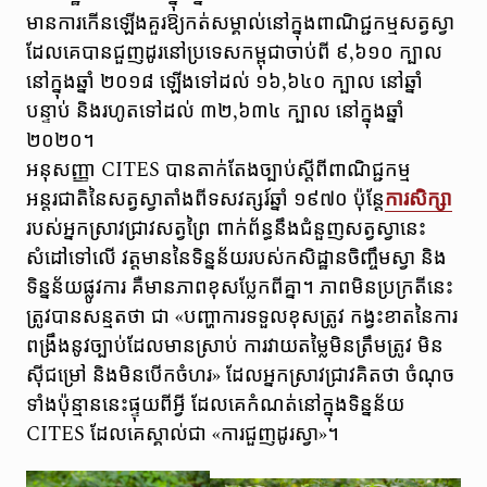
មានការកើនឡើងគួរឱ្យកត់សម្គាល់នៅក្នុងពាណិជ្ជកម្មសត្វស្វា
ដែលគេបានជួញដូរនៅប្រទេសកម្ពុជាចាប់ពី ៩,៦១០ ក្បាល
នៅក្នុងឆ្នាំ ២០១៨ ឡើងទៅដល់ ១៦,៦៤០ ក្បាល នៅឆ្នាំ
បន្ទាប់ និងរហូតទៅដល់ ៣២,៦៣៤ ក្បាល នៅក្នុងឆ្នាំ
២០២០។
អនុសញ្ញា CITES បានតាក់តែងច្បាប់ស្តីពីពាណិជ្ជកម្ម
អន្តរជាតិនៃសត្វស្វាតាំងពីទសវត្សរ៍ឆ្នាំ ១៩៧០ ប៉ុន្តែ
ការសិក្សា
របស់អ្នកស្រាវជ្រាវសត្វព្រៃ ពាក់ព័ន្ធនឹងជំនួញសត្វស្វានេះ
សំដៅទៅលើ វត្តមាននៃទិន្នន័យរបស់កសិដ្ឋានចិញ្ចឹមស្វា និង
ទិន្នន័យផ្លូវការ គឺមានភាពខុសប្លែកពីគ្នា។ ភាពមិនប្រក្រតីនេះ
ត្រូវបានសន្មតថា ជា «បញ្ហាការទទួលខុសត្រូវ កង្វះខាតនៃការ
ពង្រឹងនូវច្បាប់ដែលមានស្រាប់ ការវាយតម្លៃមិនត្រឹមត្រូវ មិន
ស៊ីជម្រៅ និងមិនបើកចំហរ» ដែលអ្នកស្រាវជ្រាវគិតថា ចំណុច
ទាំងប៉ុន្មាននេះផ្ទុយពីអ្វី ដែលគេកំណត់នៅក្នុងទិន្នន័យ
CITES ដែលគេស្គាល់ជា «ការជួញដូរស្វា»។