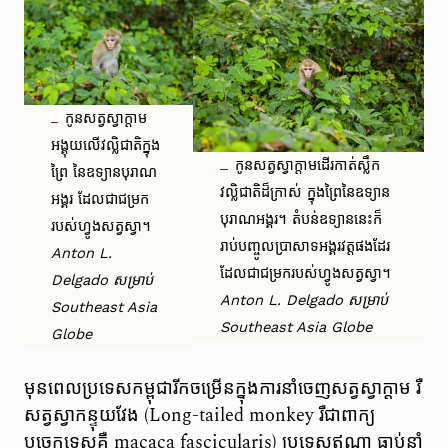
កូនសត្វស្វាក្តាម
អង្គុយលើវល្លិជាតិក្នុង
កូនសត្វស្វាក្តាមដើរកាត់ស្លឹក
ព្រៃ នៃឧទ្យានបុរាណ
វល្លិជាតិដ៏ក្រាស់ ក្នុងព្រៃនៃឧទ្យាន
អង្គរ ដែលជាជម្រក
បុរាណអង្គរ។ តំបន់ឧទ្យាននេះក៏
របស់ហ្វូងសត្វស្វា។
រាប់បញ្ចូលប្រាសាទអង្គរវត្តផងដែរ
Anton L.
ដែលជាជម្រករបស់ហ្វូងសត្វស្វា។
Delgado សម្រាប់
Anton L. Delgado សម្រាប់
Southeast Asia
Southeast Asia Globe
Globe
មុនពេលប្រទេសកម្ពុជារីកចម្រើនក្នុងការនាំចេញសត្វស្វាក្តាម រឺ
សត្វស្វាកន្ទុយវែង (Long-tailed monkey រឺជាពាក្យ
បច្ចេកទេសគឺ macaca fascicularis) ប្រទេសឥណ្ឌា ធ្លាប់នាំ