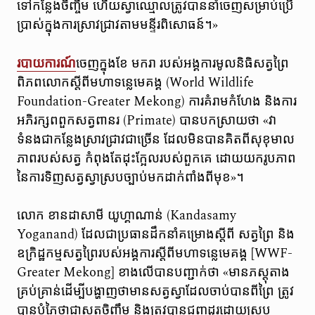
ទៅកន្លែងចិញ្ចឹម ហើយស្វាឈ្មោលត្រូវបាននាំចេញសម្រាប់ប្រើ
ប្រាស់ក្នុងការស្រាវជ្រាវតាមមន្ទីរពិសោធន៍។»
របាយការណ៍
ចេញក្នុងខែ មករា របស់អង្គការមូលនិធិសត្វព្រៃ
ពិភពលោកស្តីពីមហាទន្លេមេគង្គ (World Wildlife
Foundation-Greater Mekong) ការគំរាមកំហែង និងការ
អភិរក្សពពួកសត្វពានរ (Primate) បានបកស្រាយថា «វា
ទំនងជាកន្លែងស្រាវជ្រាវជាច្រើន ដែលមិនបានគិតពីសុខុមាល
ភាពរបស់សត្វ កំពុងតែដុះក្អែលរបស់ពួកគេ ដោយយករូបភាព
នៃការទិញសត្វស្វាស្របច្បាប់មកដាក់ពាំងពីមុខ»។
លោក ខានដាសាមី យូហ្គាណាន់ (Kandasamy
Yoganand) ដែលជាប្រធានដឹកនាំគម្រោងស្តីពី សត្វព្រៃ និង
ឧក្រិដ្ឋកម្មសត្វព្រៃរបស់អង្គការស្តីពីមហាទន្លេមេគង្គ [WWF-
Greater Mekong] ខាងលើបានបញ្ជាក់ថា «មានភស្តុតាង
គ្រប់គ្រាន់ដើម្បីបង្ហាញថាមានសត្វស្វាដែលចាប់បានពីព្រៃ ត្រូវ
បានបំភ្លៃថាជាសត្វចិញ្ចឹម និងត្រូវបានជួញដូរដោយស្រប