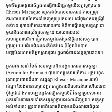
មុខទីផ្សារអន្តរជាតិក្នុងការធ្វើពាណិជ្ជកម្មលើសត្វស្វាប្រភេទ
Rhesus Macaque រហូតដល់ពេលមានការដាក់ចេញនូវ
ការហាមឃាត់នៃការនាំចេញស្វាប្រភេទនេះ នៅចុងទសវត្សរ៍ឆ្នាំ
១៩៧០ ក្រោយពីមានរការរាយការ អំពីការធ្វើតេស្តសត្វស្វា ជា
មួយនឹងសារធាតុវិទ្យុសកម្ម ដោយយោធារបស់
សហរដ្ឋអាមេរិក។ ត្បិតសកម្មជនគាំទ្រសិទ្ធិរបស់សត្វ បាន
ប្រារព្ធអបអរជ័យជំនះនេះក៏ពិតមែន ប៉ុន្តែវាមិនបាន
បញ្ឈប់សហគមន៍អ្នកស្រាវជ្រាវ ក្នុងចង់បានសត្វស្វានោះទេ។
អ្នកនាង សារ៉ា ខៃត៍ សហស្ថាបនិកអង្គការការពារសត្វស្វា
(Action for Primate) បានមានប្រសាសន៍ថា៖ «ក្រុមហ៊ុន
ស្រាវជ្រាវបានដឹងថា សត្វស្វា Rhesus Macaque របស់
ឥណ្ឌា លែងមានសម្រាប់ពួកគេក្នុងការពិសោធន៍ទៅហើយនោះ
ប៉ុន្តែជាជាងការបញ្ឈប់នូវការធ្វើតេស្តលើជីវិតស្វាប្រភេទនោះ
ពួកគេបែរជាងាកទៅរកសត្វស្វាក្តាមឯណោះវិញម្តង។ សត្វស្វា
អស់ទាំងនេះ ត្រូវបានគេពិសោធន៍ជាមួយនឹងសារជាតិពុល