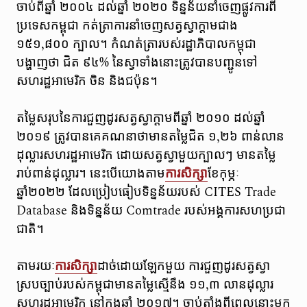
ចាប់ពីឆ្នាំ ២០០៤ ដល់ឆ្នាំ ២០២០ ទិន្នន័យនាំចេញផ្លូវការពី
ប្រទេសកម្ពុជា កត់ត្រាការនាំចេញសត្វស្វាក្តាមជាង
១៥១,៨០០ ក្បាល។ កំណត់ត្រារបស់រដ្ឋាភិបាលកម្ពុជា
បង្ហាញថា ជិត ៩៤% នៃស្វាទាំងនោះត្រូវបានបញ្ជូនទៅ
សហរដ្ឋអាមេរិក ចិន និងជប៉ុន។
តម្លៃសរុបនៃការជួញដូរសត្វស្វាក្តាមពីឆ្នាំ ២០១០ ដល់ឆ្នាំ
២០១៩ ត្រូវបានគេគណនាថាមានតម្លៃជិត ១,២៦ ពាន់លាន
ដុល្លារសហរដ្ឋអាមេរិក ដោយសត្វស្វាមួយក្បាលៗ មានតម្លៃ
រាប់ពាន់ដុល្លារ។ នេះបើយោងតាម
ការសិក្សា
ខែកុម្ភៈ
ឆ្នាំ២០២២ ដែលប្រៀបធៀបទិន្នន័យរបស់ CITES Trade
Database និងទិន្នន័យ Comtrade របស់អង្គការសហប្រជា
ជាតិ។
តាមរយៈ
ការសិក្សា
ដាច់ដោយឡែកមួយ ការជួញដូរសត្វស្វា
ស្របច្បាប់របស់កម្ពុជាមានតម្លៃស្មើនឹង ១១,៣ លានដុល្លារ
សហរដ្ឋអាមេរិក នៅក្នុងឆ្នាំ ២០១៧។ ចាប់តាំងពីពេលនោះមក