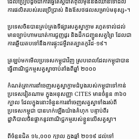
ដែលប្រៀបដូចជាការធ្វើតេស្តជាតិពុលមុននឹងឈានទៅដល់
ការផលិតរបស់របរប្រើប្រាស់ និងឪសថផលសម្រាប់មនុស្ស»។
ប្រទេសចិនបានគ្រប់គ្រងទីផ្សារសត្វស្វាក្តាម រហូតទាល់ដល់
មានច្បាប់ហាមឃាត់ការជួញដូរ និងដឹកជញ្ជូនសត្វព្រៃ ដែលជា
ការឆ្លើយតបទៅនឹងការផ្ទុះជម្ងឺរាតត្បាតកូវីដ-១៩។
ត្រឡប់មកមើលប្រទេសកម្ពុជាវិញ ស្របពេលដែលកម្ពុជាបាន
ធ្វើពាណិជ្ជកម្មសត្វស្វាចាប់តាំងពីឆ្នាំ ២០០០
កំណត់ត្រាការនាំចេញសត្វស្វាក្តាមដំបូងរបស់កម្ពុជាទៅកាន់
ប្រទេសវៀតណាម ក្នុងអនុសញ្ញា CITES មានចំនួន ៣៦០
ក្បាល ដែលក្នុងនោះចំនួនការនាំចេញសត្វស្វាទាំងរស់ពី
ប្រទេសកម្ពុជា បានហក់ឡើងយ៉ាងគំហុក បន្ទាប់ពីរ
ដ្ឋាភិបាលចិនផ្អាកនូវពាណិជ្ជកម្មរបស់ខ្លួនលើសត្វស្វា។
ពីចំនួនជិត ១៤,០០០ ក្បាល ក្នុងឆ្នាំ ២០១៩ ដល់ទៅ