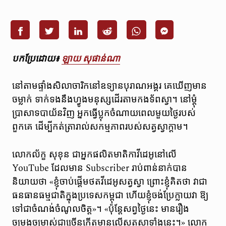
បកប្រែដោយ៖
ឡាយ សុផាន់ណា
នៅតាមផ្ទាំងសិលាចារិកនៅឧទ្យានបុរាណអង្គរ គេឃើញមាន
ចម្លាក់ ទាក់ទងនឹងហ្វូងមនុស្សដើរតាមកងទ័ពស្វា។ នៅម្តុំ
ប្រាសាទបាយ័នវិញ អ្នកធ្វើប្លុកចំណាយពេលមួយថ្ងៃរបស់
ពួកគេ ដើម្បីកត់ត្រារាល់សកម្មភាពរបស់សត្វស្វាក្តាម។
លោកល័ក្ខ សុខុន ជាអ្នកផលិតមាតិកាវីដេអូ​នៅលើ
YouTube ដែលមាន Subscriber រាប់​ពាន់​នាក់បាន
និយាយថា «ខ្ញុំចាប់ផ្តើមថតវីដេអូសត្វស្វា ព្រោះ​ខ្ញុំ​គិតថា វា​ជា​
ធនធាន​ធម្មជាតិ​ក្នុង​ប្រទេស​កម្ពុជា ហើយ​ខ្ញុំ​ចង់​ប្រែក្លាយ​វា ឱ្យ​
ទៅ​ជា​ចំណង់​ចំណូល​ចិត្ត»។​ «ប៉ុន្តែ​សព្វ​ថ្ងៃ​នេះ មានរឿង
ចម្រូងចម្រាស់ជាច្រើនកើតមានលើសត្វស្វាទាំងនេះ។» លោក