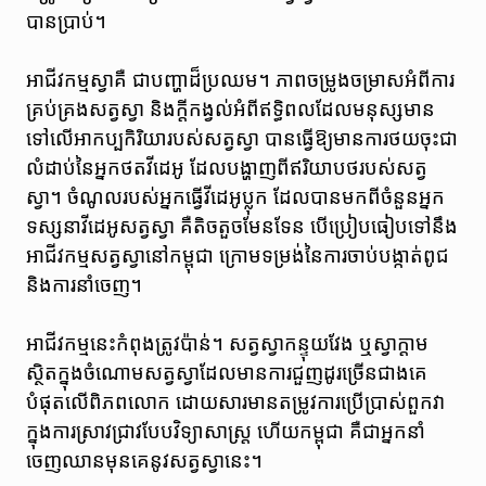
បានប្រាប់។
អាជីវកម្មស្វាគឺ ជាបញ្ហាដ៏ប្រឈម។ ភាពចម្រូងចម្រាសអំពីការ
គ្រប់គ្រងសត្វស្វា និងក្តីកង្វល់អំពីឥទ្ធិពលដែលមនុស្សមាន
ទៅលើអាកប្បកិរិយារបស់សត្វស្វា បានធ្វើឱ្យមានការថយចុះជា
លំដាប់នៃអ្នកថតវីដេអូ ដែលបង្ហាញពីឥរិយាបថរបស់សត្វ
ស្វា។ ចំណូលរបស់អ្នកធ្វើវីដេអូប្លុក ដែលបានមកពីចំនួនអ្នក
ទស្សនាវីដេអូសត្វស្វា គឺតិចតួចមែនទែន បើប្រៀបធៀបទៅនឹង
អាជីវកម្មសត្វស្វានៅកម្ពុជា ក្រោមទម្រង់នៃការចាប់បង្កាត់ពូជ
និងការនាំចេញ។
អាជីវកម្មនេះកំពុងត្រូវប៉ាន់។ សត្វស្វាកន្ទុយវែង ឬស្វាក្ដាម
ស្ថិតក្នុងចំណោមសត្វស្វាដែលមានការជួញដូរច្រើនជាងគេ
បំផុតលើពិភពលោក ដោយសារមានតម្រូវការប្រើប្រាស់ពួកវា
ក្នុងការស្រាវជ្រាវបែបវិទ្យាសាស្ត្រ ហើយកម្ពុជា គឺជាអ្នកនាំ
ចេញឈានមុនគេនូវសត្វស្វានេះ។