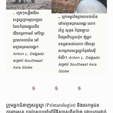
ក្មេងៗសម្លឹងមើល
ក្រោមម្លប់នៃប្រាសាទបាយ័ន
សត្វស្វាក្តាមមួយក្បាល
នៅឧទ្យានបុរាណអង្គរ លោក
ដែលកំពុងអង្គុយជិត
ល័ក្ខ សុខុន កំពុងឡាយ
ជើងទម្រកាមេរ៉ា នៅក្បែរ
វីដេអូលើហ្វេសប៊ុក ឱ្យអ្នក
ប្រាសាទបាយ័ន នៅ
ទស្សនារបស់លោក មើលនូវ
ឧទ្យានបុរាណអង្គរ។
សកម្មភាពសត្វស្វាកំពុងតែស៊ី
Anton L. Delgado
ចំណី។
Anton L. Delgado
សម្រាប់ Southeast
សម្រាប់ Southeast Asia
Asia Globe
Globe
ក្រុមអ្នកជំនាញសត្វស្វា (Primatologist) និងសកម្មជន
ការពារសត្វ យល់ស្របទៅលើវិធីសាស្រ្តពីរយ៉ាង ដោយការដាក់