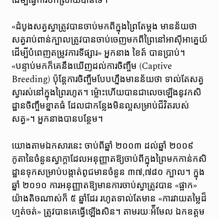
ដើម្បីធ្វើការបកស្រាយបានទេ។
«ដំបូងសត្វស្វាត្រូវបានចាប់មកពីក្នុងព្រៃតែម្តង មានន័យថា
សត្វរាប់ពាន់ក្បាលត្រូវបានចាប់ចេញមកពីព្រៃនៅអាស៊ីអាគ្នេយ៍
ដើម្បីបំពេញតម្រូវការទីផ្សារ» អ្នកនាង ខៃត៍ បានប្រាប់។
«បន្ទាប់មកក៏គេនឹងឃើញដល់ការចិញ្ចឹម (Captive
Breeding) ប៉ុន្តែការចិញ្ចឹមបែបហ្នឹងមានន័យថា ទាល់តែសត្វ
ស្វារស់នៅក្នុងព្រៃរហូត។ ម៉្លោះហើយបានជាលេចឡើងនូវកសិ
ដ្ឋានចិញ្ចឹមខ្នាតធំ ដែលជាកន្លែងមិនល្អសម្រាប់ជីវិតរបស់
សត្វ»។ អ្នកនាងបានបន្ថែម។​
យោងតាមឯកសារនេះ ចាប់ពីឆ្នាំ ២០០៣ ដល់ឆ្នាំ ២០០៩
កូតានៃចំនួនស្វាក្តាដែលអនុញ្ញាតឱ្យចាប់ពីក្នុងព្រៃមកកាន់កសិ
ដ្ឋានទុកសម្រាប់បង្កាត់ពូជមានចំនួន ៣៧,៧៨០ ក្បាល។ ក្នុង
ឆ្នាំ ២០១០ ការអនុញ្ញាតឱ្យមានការចាប់ស្វាត្រូវបាន «ផ្អាក»
យ៉ាងតិចណាស់ក៏ ៥ ឆ្នាំដែរ រហូតទាល់តែមាន «ការវាយតម្លៃដ៏
ហ្មត់ចត់» ត្រូវបានគេធ្វើឡើងសិន។ តាមរយៈអ៉ីមែល ឯកឧត្តម