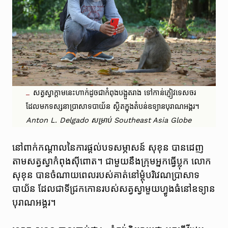
សត្វស្វាក្តាមនេះហាក់ដូចជាកំពុងបង្អួតរាង ទៅកាន់ភ្ញៀវទេសចរ
ដែលមកទស្សនាប្រាសាទបាយ័ន ស្ថិតក្នុងតំបន់ឧទ្យានបុរាណអង្គរ។
Anton L. Delgado សម្រាប់ Southeast Asia Globe
នៅពាក់កណ្តាលនៃការផ្តល់បទសម្ភាសន៍ សុខុន បានដេញ
តាមសត្វស្វាកំពុងស៊ីពោត។ ជាមួយនឹងក្រុមអ្នកធ្វើប្លុក លោក
សុខុន បានចំណាយពេលរបស់គាត់នៅម្តុំបរិវេណប្រាសាទ
បាយ័ន ដែលជាទីជ្រកកោនរបស់សត្វស្វាមួយហ្វូងធំនៅឧទ្យាន
បុរាណអង្គរ។