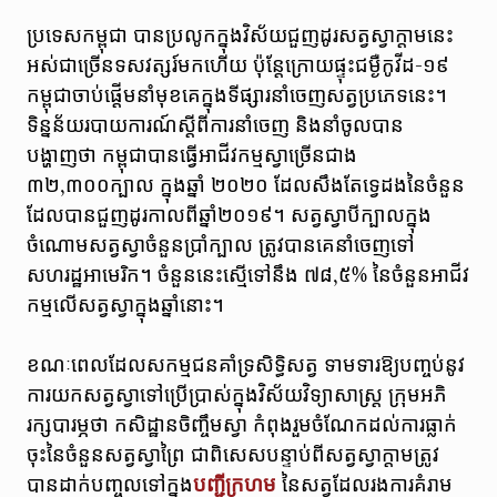
ប្រទេសកម្ពុជា បានប្រលូកក្នុងវិស័យជួញដូរសត្វស្វាក្ដាមនេះ
អស់ជាច្រើនទសវត្សរ៍មកហើយ ប៉ុន្តែក្រោយផ្ទុះជម្ងឺកូវីដ-១៩
កម្ពុជាចាប់ផ្ដើមនាំមុខគេក្នុងទីផ្សារនាំចេញសត្វប្រភេទនេះ។
ទិន្នន័យរបាយការណ៍ស្តីពីការនាំចេញ និងនាំចូលបាន
បង្ហាញថា កម្ពុជាបានធ្វើអាជីវកម្មស្វាច្រើនជាង
៣២,៣០០ក្បាល ក្នុងឆ្នាំ ២០២០ ដែលសឹងតែទ្វេដងនៃចំនួន
ដែលបានជួញដូរកាលពីឆ្នាំ២០១៩។ សត្វស្វាបីក្បាលក្នុង
ចំណោមសត្វស្វាចំនួនប្រាំក្បាល ត្រូវបានគេនាំចេញទៅ
សហរដ្ឋអាមេរិក។ ចំនួននេះស្មើទៅនឹង ៧៨,៥% នៃចំនួនអាជីវ
កម្មលើសត្វស្វាក្នុងឆ្នាំនោះ។
ខណៈពេលដែលសកម្មជនគាំទ្រសិទ្ធិសត្វ ទាមទារឱ្យបញ្ចប់នូវ
ការយកសត្វស្វាទៅប្រើប្រាស់ក្នុងវិស័យវិទ្យាសាស្ត្រ ក្រុមអភិ
រក្សបារម្ភថា កសិដ្ឋានចិញ្ចឹមស្វា កំពុងរួមចំណែកដល់ការធ្លាក់
ចុះនៃចំនួនសត្វស្វាព្រៃ ជាពិសេសបន្ទាប់ពីសត្វស្វាក្តាមត្រូវ
បានដាក់បញ្ចូលទៅក្នុង
បញ្ជីក្រហម
នៃសត្វដែលរងការគំរាម