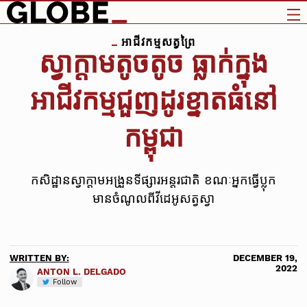
អាជីវកម្មសត្វព្រៃ
ស្វាក្ដាមតូចតូច ធ្លាក់ក្នុង
អាជីវកម្មជួញដូរខ្នាតធំនៅ
កម្ពុជា
កសិដ្ឋានស្វាក្តាមអង្រួនទីផ្សារអន្តរជាតិ ខណៈអ្នកធ្វើប្លុក
មានចំណូលពីវីដេអូសត្វស្វា
WRITTEN BY:
DECEMBER 19,
2022
ANTON L. DELGADO
Follow