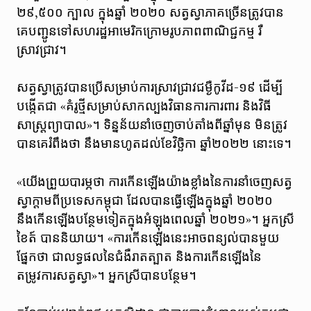
២៩,៥០០ ក្បាល ក្នុងឆ្នាំ ២០២០ សត្វស្វាភាគច្រើនត្រូវបាន
គេបញ្ជូនទៅសហរដ្ឋអាមេរិកក្រោមរូបភាពពាណិជ្ជកម្ម រឺ
ស្រាវជ្រាវ។
សត្វស្វាត្រូវបានប្រើសម្រាប់ការស្រាវជ្រាវជម្ងឺកូវីដ-១៩ ដើម្បី
បង្កើតជា «គំរូថ្មីសម្រាប់សាកល្បងវិធានការការពារ និងវិធី
សាស្ត្រព្យាបាល»។ ទិន្នន័យនាំចេញចាប់តាំងពីឆ្នាំមុន មិនត្រូវ
បានគេរំពឹងថា នឹងមានហូតដល់ខែវិច្ឆិកា ឆ្នាំ២០២២ នោះទេ។
«យើងព្រួយបារម្ភថា ការកើនឡើងយ៉ាងខ្លាំងនៃការនាំចេញសត្វ
ស្វាក្តាមពីប្រទេសកម្ពុជា ដែលបានធ្វើឡើងក្នុងឆ្នាំ ២០២០
នឹងកើនឡើងបន្ថែមទៀតក្នុងអំឡុងពេលឆ្នាំ ២០២១»។ អ្នកស្រី
ខៃត៍ បាននិយាយ។ «ការកើនឡើងនេះអាចពន្យល់បានមួយ
ផ្នែកថា ជាលទ្ធផលនៃជំងឺរាតត្បាត និងការកើនឡើងនៃ
តម្រូវការសត្វស្វា»។ អ្នកស្រីបានបន្ថែម។​