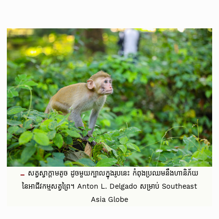
សត្វស្វាក្ដាមតូច ដូចមួយក្បាលក្នុងរូបនេះ កំពុងប្រឈមនឹងហានិភ័យ
នៃអាជីវកម្មសត្វព្រៃ។ Anton L. Delgado សម្រាប់ Southeast
Asia Globe