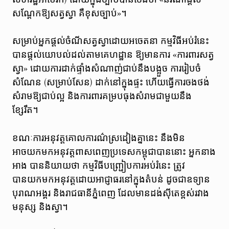
សណ្តែកឱ្យសត្វស្វា គឺខុសច្បាប់»។
សម្រាប់អ្នកផ្តល់ចំណីសត្វស្វាដោយអចេតនា កម្មវិធីអប់រំនេះ
បានផ្តល់យោបល់ដល់តាមគេហដ្ឋាន ឱ្យមានការ «ការពារសត្វ
ស្វា» ដោយការដាក់ផ្ទាំងសំណាញ់ជាប់នឹងបង្អួច ការរៀបចំ
សំណែន (សម្រាប់សែន) ដាក់នៅក្នុងផ្ទះ ហើយធ្វើការចងថង់
សំរាមឱ្យជាប់ល្អ និងការពារគម្របធុងសំរាមជាមួយនឹង
ខ្សែរឹត។
ខណៈការអនុវត្តគោលការណ៌ស្រដៀងគ្នានេះ នឹងមិន
អាចយកមកអនុវត្តពាសពេញប្រទេសកម្ពុជាបាននោះ អ្នកនាង
អាង បាននិយាយថា កម្មវិធីបញ្ជ្រៀបការអប់រំនេះ ត្រូវ
បានយកមកអនុវត្តដោយអាជ្ញាធរនៅក្នុងតំបន់ ដូចជាឧទ្យាន
បុរាណអង្គរ និងរាជធានីភ្នំពេញ ដែលមានដង់ស៊ីតេខ្ពស់រវាង
មនុស្ស និងស្វា។