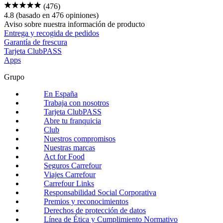
(476)
4.8
(basado en 476 opiniones)
Aviso sobre nuestra
información de producto
Entrega y recogida de pedidos
Garantía de frescura
Tarjeta ClubPASS
Apps
Grupo
En España
Trabaja con nosotros
Tarjeta ClubPASS
Abre tu franquicia
Club
Nuestros compromisos
Nuestras marcas
Act for Food
Seguros Carrefour
Viajes Carrefour
Carrefour Links
Responsabilidad Social Corporativa
Premios y reconocimientos
Derechos de protección de datos
Línea de Ética y Cumplimiento Normativo