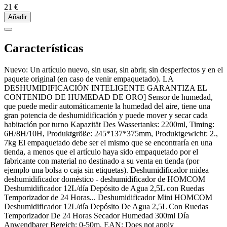
21 €
Añadir
Características
Nuevo: Un artículo nuevo, sin usar, sin abrir, sin desperfectos y en el
paquete original (en caso de venir empaquetado). LA
DESHUMIDIFICACIÓN INTELIGENTE GARANTIZA EL
CONTENIDO DE HUMEDAD DE ORO] Sensor de humedad,
que puede medir automáticamente la humedad del aire, tiene una
gran potencia de deshumidificación y puede mover y secar cada
habitación por turno Kapazität Des Wassertanks: 2200ml, Timing:
6H/8H/10H, Produktgröße: 245*137*375mm, Produktgewicht: 2.,
7kg El empaquetado debe ser el mismo que se encontraría en una
tienda, a menos que el artículo haya sido empaquetado por el
fabricante con material no destinado a su venta en tienda (por
ejemplo una bolsa o caja sin etiquetas). Deshumidificador midea
deshumidificador doméstico - deshumidificador de HOMCOM
Deshumidificador 12L/día Depósito de Agua 2,5L con Ruedas
Temporizador de 24 Horas... Deshumidificador Mini HOMCOM
Deshumidificador 12L/día Depósito De Agua 2,5L Con Ruedas
Temporizador De 24 Horas Secador Humedad 300ml Día
Anwendbarer Bereich: 0-50m, EAN: Does not apply